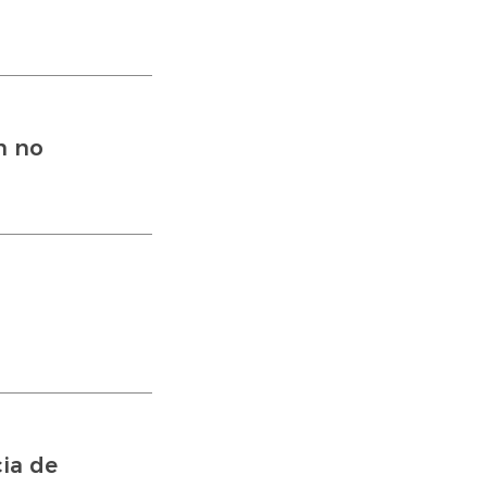
n no
cia de