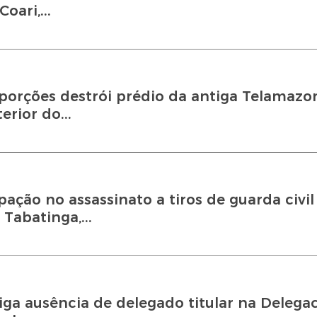
oari,...
porções destrói prédio da antiga Telamazo
erior do...
pação no assassinato a tiros de guarda civil
Tabatinga,...
tiga ausência de delegado titular na Delega