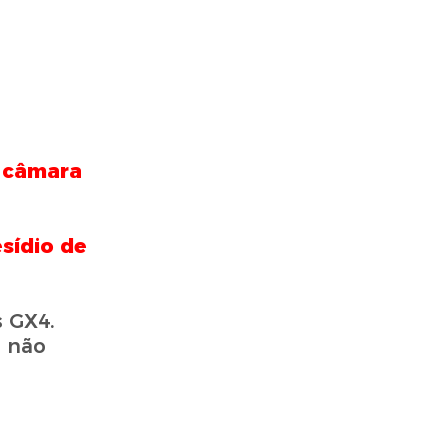
a câmara
sídio de
 GX4.
s não