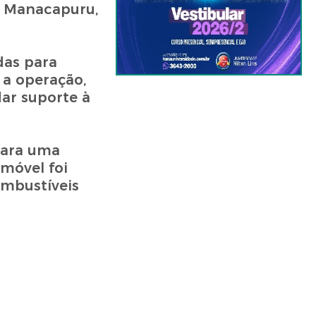
e Manacapuru,
das para
 a operação,
ar suporte à
para uma
móvel foi
ombustíveis