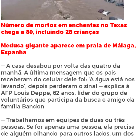
Número de mortos em enchentes no Texas
chega a 80, incluindo 28 crianças
Medusa gigante aparece em praia de Málaga,
Espanha
— A casa desabou por volta das quatro da
manhã. A última mensagem que os pais
receberam do celular dele foi: ‘A água está nos
levando’, depois perderam o sinal — explica à
AFP Louis Deppe, 62 anos, líder do grupo de
voluntários que participa da busca e amigo da
família Bandon.
— Trabalhamos em equipes de duas ou três
pessoas. Se for apenas uma pessoa, ela precisa
de alguém olhando para outros lados, um dos