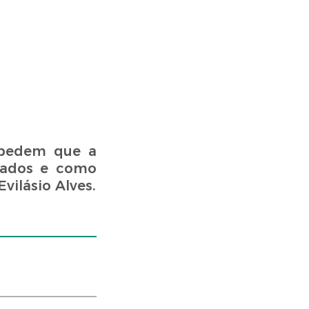
, pedem que a
rmados e como
ilásio Alves.