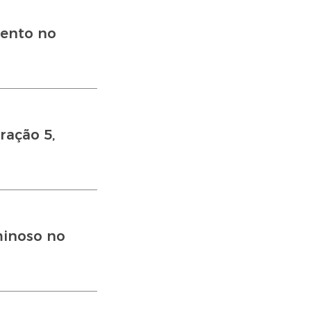
mento no
ração 5,
minoso no