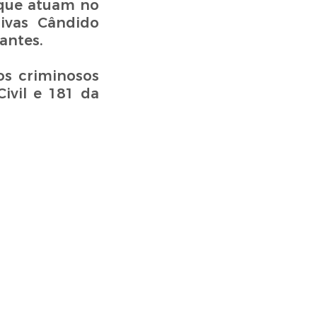
 que atuam no
sivas Cândido
antes.
os criminosos
ivil e 181 da