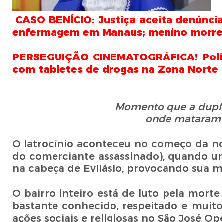
CASO BENÍCIO: Justiça aceita denúncia
enfermagem em Manaus; menino morreu
PERSEGUIÇÃO CINEMATOGRÁFICA! Polic
com tabletes de drogas na Zona Norte
Momento que a dupla
onde
mataram 
O latrocínio aconteceu no começo da n
do comerciante assassinado), quando u
na cabeça de Evilásio, provocando sua m
O bairro inteiro está de luto pela mor
bastante conhecido, respeitado e muito
ações sociais e religiosas no São José O