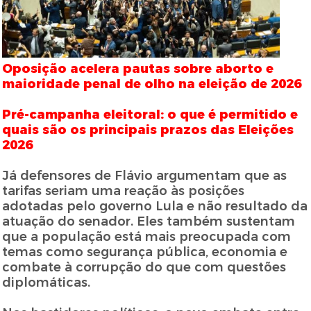
Oposição acelera pautas sobre aborto e
maioridade penal de olho na eleição de 2026
Pré-campanha eleitoral: o que é permitido e
quais são os principais prazos das Eleições
2026
Já defensores de Flávio argumentam que as
tarifas seriam uma reação às posições
adotadas pelo governo Lula e não resultado da
atuação do senador. Eles também sustentam
que a população está mais preocupada com
temas como segurança pública, economia e
combate à corrupção do que com questões
diplomáticas.