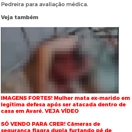
Pedreira para avaliação médica.
Veja também
IMAGENS FORTES! Mulher mata ex-marido em
legítima defesa após ser atacada dentro de
casa em Avaré. VEJA VÍDEO
SÓ VENDO PARA CRER! Câmeras de
segurança flagra dupla furtando pé de