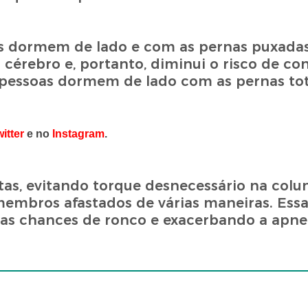
s dormem de lado e com as pernas puxadas
 cérebro e, portanto, diminui o risco de c
 pessoas dormem de lado com as pernas to
witter
e no
Instagram
.
tas, evitando torque desnecessário na col
mbros afastados de várias maneiras. Essa
as chances de ronco e exacerbando a apne