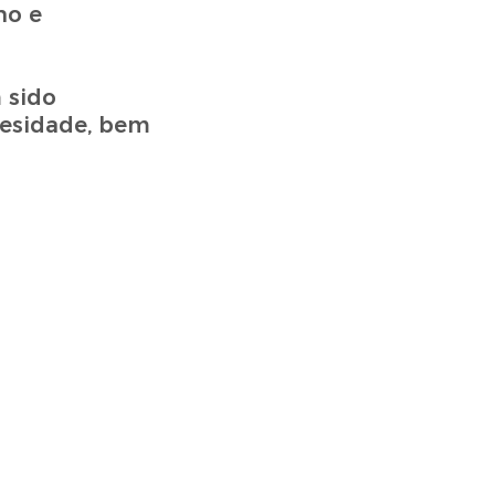
no e
 sido
besidade, bem