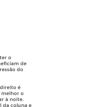
ter o
neficiam de
pressão do
ireito é
m melhor o
r à noite.
l da coluna e