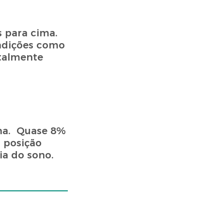
 para cima.
ondições como
talmente
una. Quase 8%
 posição
ia do sono.