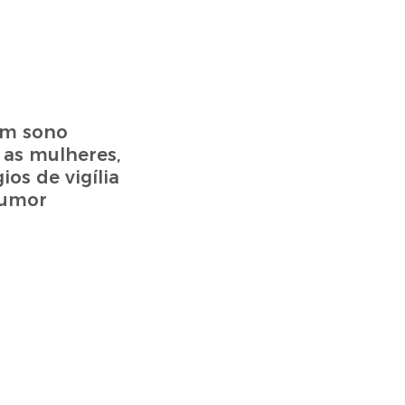
êm sono
as mulheres,
os de vigília
humor