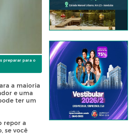
s preparar para o
ara a maioria
rador e uma
 pode ter um
 repor a
, se você