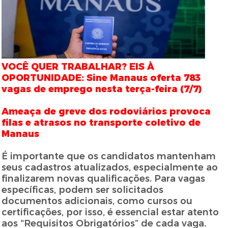
VOCÊ QUER TRABALHAR? EIS À
OPORTUNIDADE: Sine Manaus oferta 783
vagas de emprego nesta terça-feira (7/7)
Ameaça de greve dos rodoviários provoca
filas e atrasos no transporte coletivo de
Manaus
É importante que os candidatos mantenham
seus cadastros atualizados, especialmente ao
finalizarem novas qualificações. Para vagas
específicas, podem ser solicitados
documentos adicionais, como cursos ou
certificações, por isso, é essencial estar atento
aos “Requisitos Obrigatórios” de cada vaga.