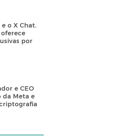
e o X Chat.
 oferece
usivas por
ador e CEO
o da Meta e
criptografia