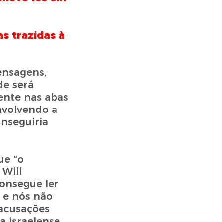
s trazidas à
ensagens,
de será
ente nas abas
nvolvendo a
nseguiria
ue “o
Will
consegue ler
 e nós não
 acusações
 israelense