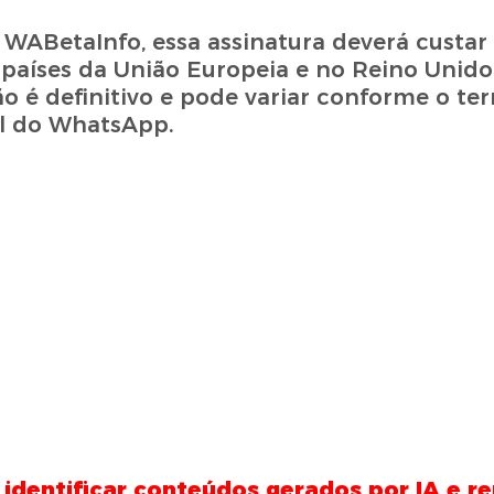
ABetaInfo, essa assinatura deverá custar 
países da União Europeia e no Reino Unido.
ão é definitivo e pode variar conforme o terr
al do WhatsApp.
a identificar conteúdos gerados por IA e 