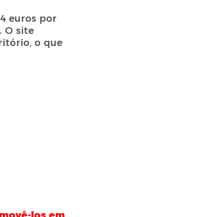
4 euros por
 O site
itório, o que
removê-los em