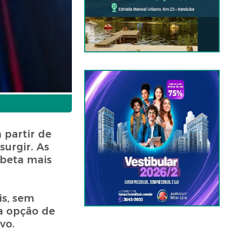
 partir de
urgir. As
 beta mais
is, sem
 a opção de
vo.