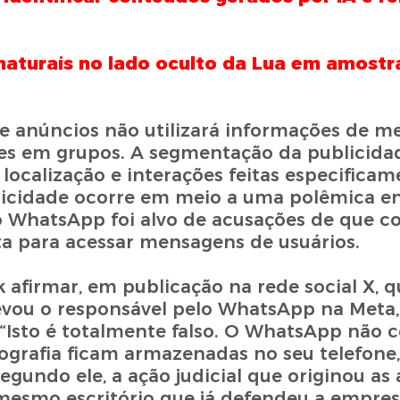
aturais no lado oculto da Lua em amostra
e anúncios não utilizará informações de m
es em grupos. A segmentação da publicida
calização e interações feitas especificam
blicidade ocorre em meio a uma polêmica e
o WhatsApp foi alvo de acusações de que co
ta para acessar mensagens de usuários.
afirmar, em publicação na rede social X, q
evou o responsável pelo WhatsApp na Meta, 
 “Isto é totalmente falso. O WhatsApp não 
grafia ficam armazenadas no seu telefone,
Segundo ele, a ação judicial que originou as
esmo escritório que já defendeu a empresa