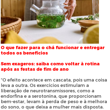
O que fazer para o chá funcionar e entregar
todos os benefícios
Sem exageros: saiba como voltar à rotina
após as festas de fim de ano
“O efeito acontece em cascata, pois uma coisa
leva a outra. Os exercícios estimulam a
liberação de neurotransmissores, como a
endorfina e a serotonina, que proporcionam
bem-estar, levam à perda de peso e à melhora
do sono, o que deixa a mulher mais disposta.