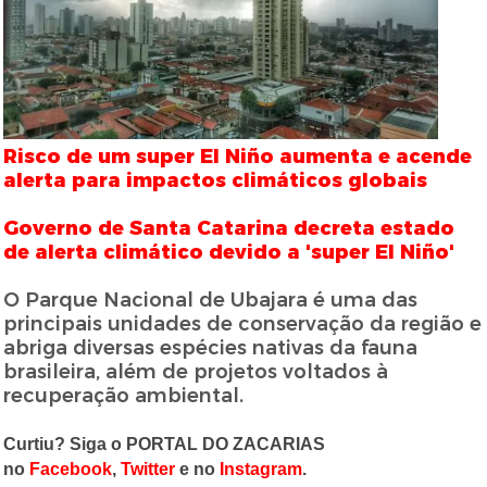
Risco de um super El Niño aumenta e acende
alerta para impactos climáticos globais
Governo de Santa Catarina decreta estado
de alerta climático devido a 'super El Niño'
O Parque Nacional de Ubajara é uma das
principais unidades de conservação da região e
abriga diversas espécies nativas da fauna
brasileira, além de projetos voltados à
recuperação ambiental.
Curtiu? Siga o PORTAL DO ZACARIAS
no
Facebook
,
Twitter
e no
Instagram
.