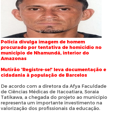
Polícia divulga imagem de homem
procurado por tentativa de homicídio no
município de Nhamundá, interior do
Amazonas
Mutirão 'Registre-se!' leva documentação e
cidadania à população de Barcelos
De acordo com a diretora da Afya Faculdade
de Ciências Médicas de Itacoatiara, Soraia
Tatikawa, a chegada do projeto ao município
representa um importante investimento na
valorização dos profissionais da educação.