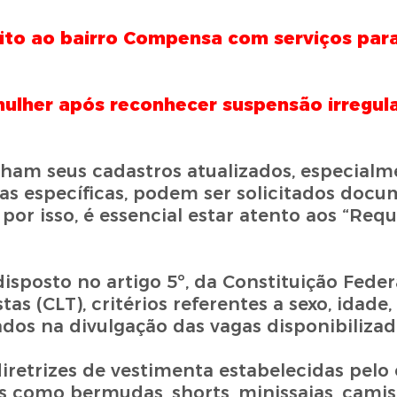
ito ao bairro Compensa com serviços par
 mulher após reconhecer suspensão irregul
am seus cadastros atualizados, especialm
gas específicas, podem ser solicitados doc
por isso, é essencial estar atento aos “Requ
sposto no artigo 5º, da Constituição Federa
as (CLT), critérios referentes a sexo, idade,
dos na divulgação das vagas disponibilizad
retrizes de vestimenta estabelecidas pelo 
s como bermudas, shorts, minissaias, camis