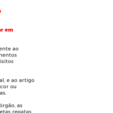
a
ar em
ente ao
umentos
isitos
l, e ao artigo
 cor ou
as.
órgão, as
etas regatas