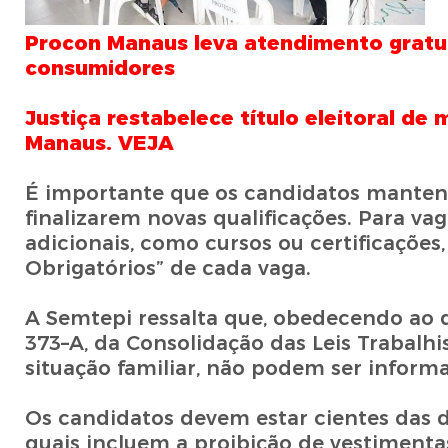
Procon Manaus leva atendimento gratu
consumidores
Justiça restabelece título eleitoral de
Manaus. VEJA
É importante que os candidatos mantenh
finalizarem novas qualificações. Para va
adicionais, como cursos ou certificações, 
Obrigatórios” de cada vaga.
A Semtepi ressalta que, obedecendo ao di
373–A, da Consolidação das Leis Trabalhist
situação familiar, não podem ser informa
Os candidatos devem estar cientes das di
quais incluem a proibição de vestimenta