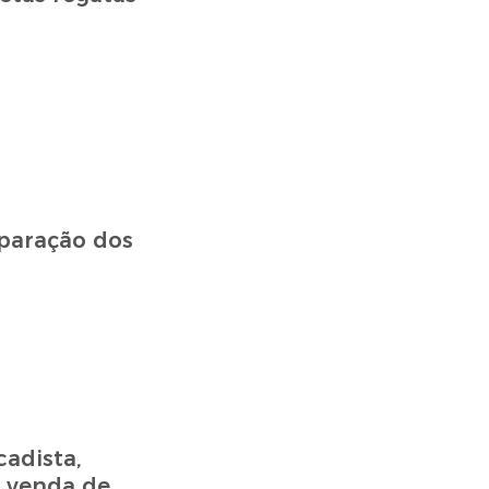
eparação dos
adista,
a venda de