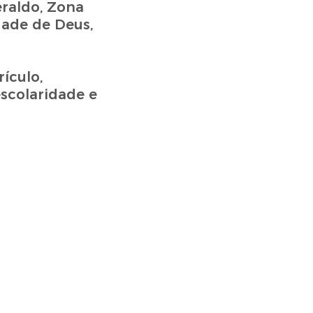
eraldo, Zona
dade de Deus,
ículo,
escolaridade e