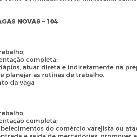
AGAS NOVAS – 104
rabalho;
mentação completa;
ardápios, atuar direta e indiretamente na pr
e planejar as rotinas de trabalho.
nto da vaga
rabalho;
mentação completa;
belecimentos do comércio varejista ou atac
ar entrada e saída de mercadorias; promover 