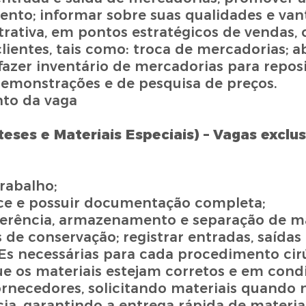
nto; informar sobre suas qualidades e van
trativa, em pontos estratégicos de vendas,
 clientes, tais como: troca de mercadorias;
; fazer inventário de mercadorias para repos
demonstrações e de pesquisa de preços.
nto da vaga
teses e Materiais Especiais) – Vagas exclu
rabalho;
fice e possuir documentação completa;
nferência, armazenamento e separação de ma
 de conservação; registrar entradas, saídas
Es necessárias para cada procedimento cirú
ue os materiais estejam corretos e em cond
rnecedores, solicitando materiais quando n
ia, garantindo a entrega rápida de materiai