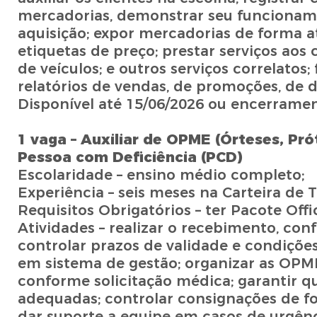
mercadorias, demonstrar seu funcioname
aquisição; expor mercadorias de forma a
etiquetas de preço; prestar serviços aos
de veículos; e outros serviços correlatos
relatórios de vendas, de promoções, de 
Disponível até 15/06/2026 ou encerrame
1 vaga – Auxiliar de OPME (Órteses, Pró
Pessoa com Deficiência (PCD)
Escolaridade – ensino médio completo;
Experiência – seis meses na Carteira de T
Requisitos Obrigatórios – ter Pacote Of
Atividades – realizar o recebimento, co
controlar prazos de validade e condições
em sistema de gestão; organizar as OPM
conforme solicitação médica; garantir q
adequadas; controlar consignações de fo
dar suporte a equipe em casos de urgênc