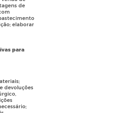
tagens de
 com
 abastecimento
ição; elaborar
sivas para
teriais;
 e devoluções
rgico,
ições
ecessário;
s.